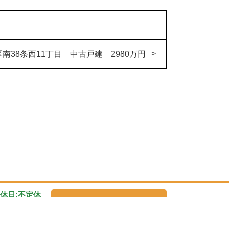
区南38条西11丁目 中古戸建 2980万円
 定休日:不定休
今すぐ無料査定！
9-0575