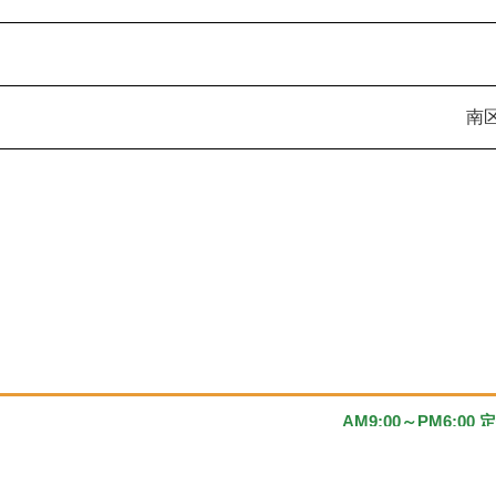
南
AM9:00～PM6:00
011-79
TEL