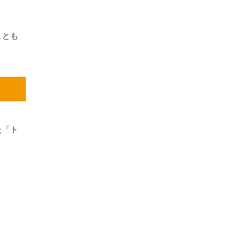
ことも
た「ト