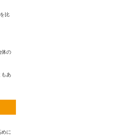
を比
治体の
ともあ
高めに