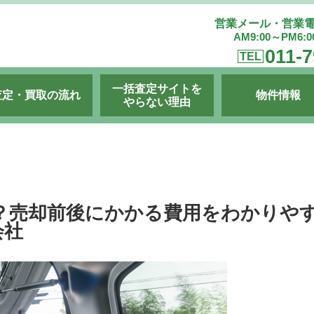
営業メール・営業
AM9:00～PM6:
011-7
TEL
一括査定サイトを
査定・買取の流れ
物件情報
やらない理由
？売却前後にかかる費用をわかりや
会社