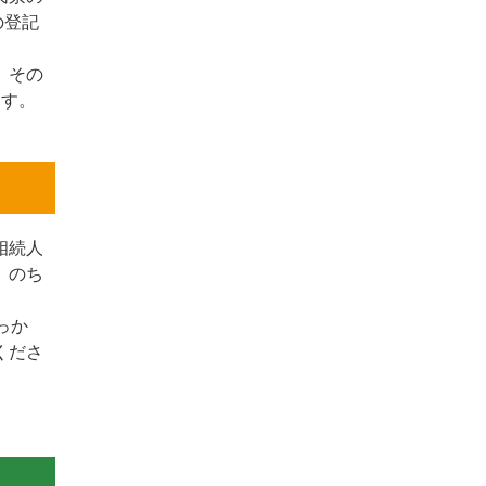
の登記
、その
ます。
相続人
、のち
っか
くださ