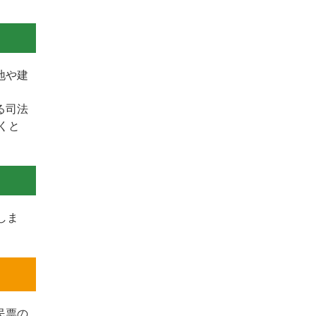
地や建
る司法
くと
しま
民票の