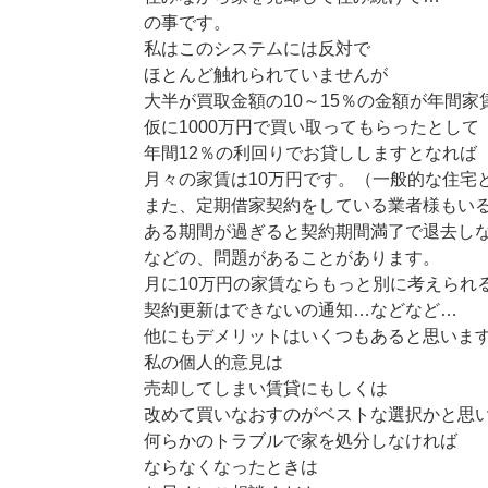
の事です。
私はこのシステムには反対で
ほとんど触れられていませんが
大半が買取金額の10～15％の金額が年間家
仮に1000万円で買い取ってもらったとして
年間12％の利回りでお貸ししますとなれば
月々の家賃は10万円です。（一般的な住宅
また、定期借家契約をしている業者様もい
ある期間が過ぎると契約期間満了で退去し
などの、問題があることがあります。
月に10万円の家賃ならもっと別に考えられ
契約更新はできないの通知…などなど…
他にもデメリットはいくつもあると思いま
私の個人的意見は
売却してしまい賃貸にもしくは
改めて買いなおすのがベストな選択かと思
何らかのトラブルで家を処分しなければ
ならなくなったときは